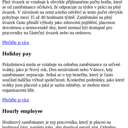
Plný úvazek se vztahuje k obvykle přijímanému počtu hodin, které
se od zaměstnance očekává, že odpracuje za týden v práci na plný
úvazek. V závislosti na zemi a/nebo odvětví se tento počet obvykle
pohybuje mezi 35 až 40 hodinami týdně. Zaměstnání na plný
úvazek často přináší výhody jako zdravotní pojištění, placenou
dovolenou a nemocenské dny, které nemusí být dostupné pro
pracovníky na částečný úvazek nebo na smlouvu.
Přečtěte si více
Holiday pay
Prázdninová mzda se vztahuje na odměnu zaměstnance za určené
svátky, jako je Nový rok, Den nezávislosti nebo Vánoce, kdy
zaměstnanec nepracuje. Jedná se o typ benefitu, který je často
součástí balíčku výhod společnosti. Konkrétní podmínky, jako které
svátky jsou placené a jaká je sazba odměny, se mohou mezi
organizacemi lišit.
Přečtěte si více
Hourly employee
Hodinový zaměstnanec je typ pracovníka, který je placen na
hodinové bázi, namísto toho, aby dostával pevný plat. Odměna