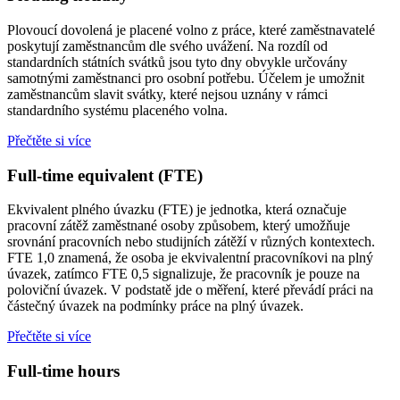
Plovoucí dovolená je placené volno z práce, které zaměstnavatelé
poskytují zaměstnancům dle svého uvážení. Na rozdíl od
standardních státních svátků jsou tyto dny obvykle určovány
samotnými zaměstnanci pro osobní potřebu. Účelem je umožnit
zaměstnancům slavit svátky, které nejsou uznány v rámci
standardního systému placeného volna.
Přečtěte si více
Full-time equivalent (FTE)
Ekvivalent plného úvazku (FTE) je jednotka, která označuje
pracovní zátěž zaměstnané osoby způsobem, který umožňuje
srovnání pracovních nebo studijních zátěží v různých kontextech.
FTE 1,0 znamená, že osoba je ekvivalentní pracovníkovi na plný
úvazek, zatímco FTE 0,5 signalizuje, že pracovník je pouze na
poloviční úvazek. V podstatě jde o měření, které převádí práci na
částečný úvazek na podmínky práce na plný úvazek.
Přečtěte si více
Full-time hours