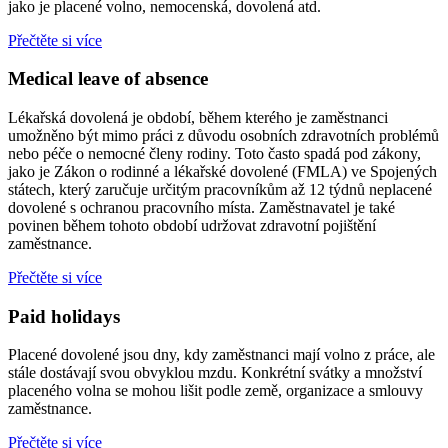
jako je placené volno, nemocenská, dovolená atd.
Přečtěte si více
Medical leave of absence
Lékařská dovolená je období, během kterého je zaměstnanci
umožněno být mimo práci z důvodu osobních zdravotních problémů
nebo péče o nemocné členy rodiny. Toto často spadá pod zákony,
jako je Zákon o rodinné a lékařské dovolené (FMLA) ve Spojených
státech, který zaručuje určitým pracovníkům až 12 týdnů neplacené
dovolené s ochranou pracovního místa. Zaměstnavatel je také
povinen během tohoto období udržovat zdravotní pojištění
zaměstnance.
Přečtěte si více
Paid holidays
Placené dovolené jsou dny, kdy zaměstnanci mají volno z práce, ale
stále dostávají svou obvyklou mzdu. Konkrétní svátky a množství
placeného volna se mohou lišit podle země, organizace a smlouvy
zaměstnance.
Přečtěte si více