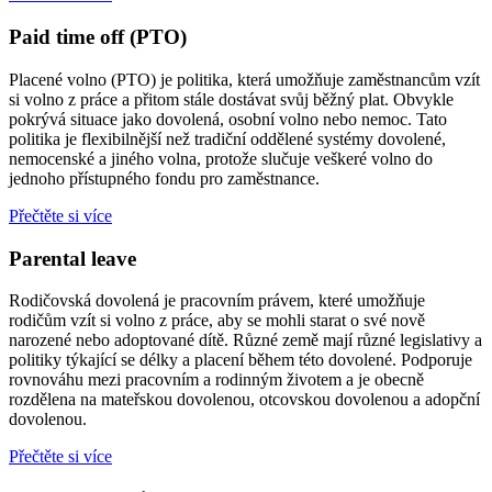
Paid time off (PTO)
Placené volno (PTO) je politika, která umožňuje zaměstnancům vzít
si volno z práce a přitom stále dostávat svůj běžný plat. Obvykle
pokrývá situace jako dovolená, osobní volno nebo nemoc. Tato
politika je flexibilnější než tradiční oddělené systémy dovolené,
nemocenské a jiného volna, protože slučuje veškeré volno do
jednoho přístupného fondu pro zaměstnance.
Přečtěte si více
Parental leave
Rodičovská dovolená je pracovním právem, které umožňuje
rodičům vzít si volno z práce, aby se mohli starat o své nově
narozené nebo adoptované dítě. Různé země mají různé legislativy a
politiky týkající se délky a placení během této dovolené. Podporuje
rovnováhu mezi pracovním a rodinným životem a je obecně
rozdělena na mateřskou dovolenou, otcovskou dovolenou a adopční
dovolenou.
Přečtěte si více