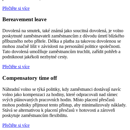
Přečtěte si více
Bereavement leave
Dovolená na smutek, také známá jako soucitná dovolená, je volno
poskytnuté zaměstnavateli zaměstnancům z důvodu úmrtí blízkého
příbuzného nebo přítele. Délka a platba za takovou dovolenou se
mohou značně lišit v závislosti na personální politice společnosti.
Tato dovolená umožňuje zaměstnancům truchlit, zařídit pohřeb a
podniknout jakékoli nezbytné cesty.
Přečtěte si více
Compensatory time off
Náhradní volno se týká politiky, kdy zaměstnanci dostávají navíc
volno jako kompenzaci za hodiny, které odpracovali nad rámec
svých plánovaných pracovních hodin. Místo placení přesčasů
mohou podniky přijmout tento přístup, aby minimalizovaly náklady.
Stává se alternativou k placení přesčasů v hotovosti a zároveň
poskytuje zaměstnancům flexibilitu.
Přečtěte si více