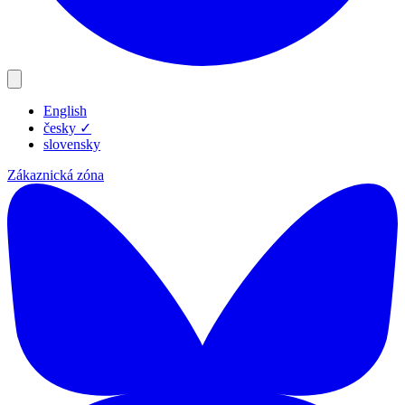
English
Produkty
česky
✓
Zdroje
slovensky
Blog
Zákaznická zóna
Společnost