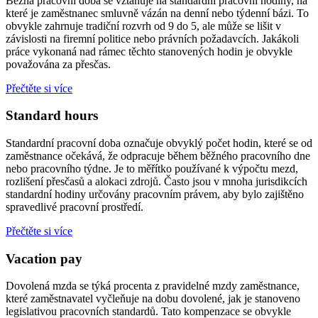
Běžná pracovní doba se vztahuje na standardní pracovní hodiny, na
které je zaměstnanec smluvně vázán na denní nebo týdenní bázi. To
obvykle zahrnuje tradiční rozvrh od 9 do 5, ale může se lišit v
závislosti na firemní politice nebo právních požadavcích. Jakákoli
práce vykonaná nad rámec těchto stanovených hodin je obvykle
považována za přesčas.
Přečtěte si více
Standard hours
Standardní pracovní doba označuje obvyklý počet hodin, které se od
zaměstnance očekává, že odpracuje během běžného pracovního dne
nebo pracovního týdne. Je to měřítko používané k výpočtu mezd,
rozlišení přesčasů a alokaci zdrojů. Často jsou v mnoha jurisdikcích
standardní hodiny určovány pracovním právem, aby bylo zajištěno
spravedlivé pracovní prostředí.
Přečtěte si více
Vacation pay
Dovolená mzda se týká procenta z pravidelné mzdy zaměstnance,
které zaměstnavatel vyčleňuje na dobu dovolené, jak je stanoveno
legislativou pracovních standardů. Tato kompenzace se obvykle