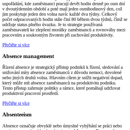
uspořádání, kde zaměstnanci pracují devět hodin denně po osm dní
v dvoutýdenním období a poté mají jeden osmihodinový den, což
jim poskytuje jeden den volna navíc každé dva týdny. Celkový
počet odpracovaných hodin stále činí 80 během dvou týdnů, čímž se
udržuje status plného úvazku. Je to strategie používaná
zaměstnavateli ke zlepšení morálky zaměstnanců a rovnováhy mezi
pracovním a soukromým životem při zachování produktivity.
Přečtěte si více
Absence management
Řízení absence je strategický přístup podniků k řízení, sledování a
snižování míry absence zaměstnanců z důvodu nemoci, dovolené
nebo jiných druhů volna. Hlavním cílem je snížit negativní dopad,
který může mít absence zaměstnanců na produktivitu podniku.
Tento přístup zahrnuje politiky a rámce, které pomáhají udržovat
produktivní pracovní prostředí.
Přečtěte si více
Absenteeism
Absence označuje obvyklé nebo úmyslné vyhýbání se práci nebo