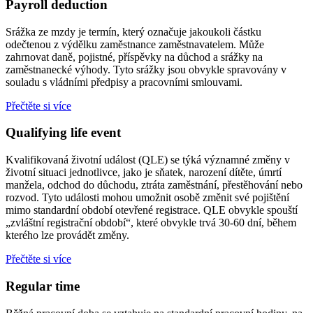
Payroll deduction
Srážka ze mzdy je termín, který označuje jakoukoli částku
odečtenou z výdělku zaměstnance zaměstnavatelem. Může
zahrnovat daně, pojistné, příspěvky na důchod a srážky na
zaměstnanecké výhody. Tyto srážky jsou obvykle spravovány v
souladu s vládními předpisy a pracovními smlouvami.
Přečtěte si více
Qualifying life event
Kvalifikovaná životní událost (QLE) se týká významné změny v
životní situaci jednotlivce, jako je sňatek, narození dítěte, úmrtí
manžela, odchod do důchodu, ztráta zaměstnání, přestěhování nebo
rozvod. Tyto události mohou umožnit osobě změnit své pojištění
mimo standardní období otevřené registrace. QLE obvykle spouští
„zvláštní registrační období“, které obvykle trvá 30-60 dní, během
kterého lze provádět změny.
Přečtěte si více
Regular time