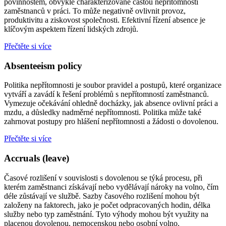
povinnostem, obvykle charakterizované častou nepřítomností
zaměstnanců v práci. To může negativně ovlivnit provoz,
produktivitu a ziskovost společnosti. Efektivní řízení absence je
klíčovým aspektem řízení lidských zdrojů.
Přečtěte si více
Absenteeism policy
Politika nepřítomnosti je soubor pravidel a postupů, které organizace
vytváří a zavádí k řešení problémů s nepřítomností zaměstnanců.
Vymezuje očekávání ohledně docházky, jak absence ovlivní práci a
mzdu, a důsledky nadměrné nepřítomnosti. Politika může také
zahrnovat postupy pro hlášení nepřítomnosti a žádosti o dovolenou.
Přečtěte si více
Accruals (leave)
Časové rozlišení v souvislosti s dovolenou se týká procesu, při
kterém zaměstnanci získávají nebo vydělávají nároky na volno, čím
déle zůstávají ve službě. Sazby časového rozlišení mohou být
založeny na faktorech, jako je počet odpracovaných hodin, délka
služby nebo typ zaměstnání. Tyto výhody mohou být využity na
placenou dovolenou, nemocenskou nebo osobní volno.