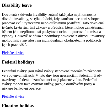
Disability leave
Dovolená z důvodu invalidity, známá také jako nepřítomnost z
důvodu invalidity, se týká období, kdy zaměstnanec není schopen
pracovat kvůli fyzickému nebo duševnímu postižení. Tato dovolená
je často kryta různými zákony a předpisy, které mohou zaměstnanci
během jeho nepřítomnosti poskytovat ochranu pracovního místa a
výhody. Celkově se délka a podmínky dovolené z důvodu invalidity
mohou lišit v závislosti na individuálních okolnostech a politikách
jejich pracoviště.
Přečtěte si více
Federal holidays
Federální svátky jsou státní svátky stanovené federálním zákonem
ve Spojených státech. V tyto dny jsou neesenciální federální úřady
uzavřeny a federální zaměstnanci mají placené volno. Federální
svátky mohou také ovlivnit služby, jako je doručování pošty a
některé bankovní operace.
Přečtěte si více
Floating holiday