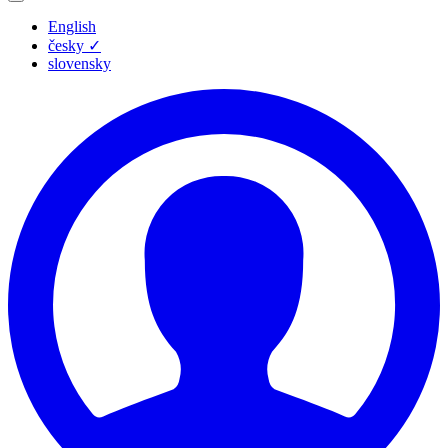
English
česky
✓
slovensky