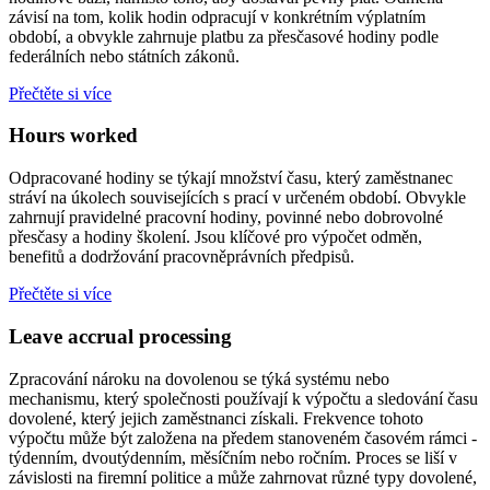
závisí na tom, kolik hodin odpracují v konkrétním výplatním
období, a obvykle zahrnuje platbu za přesčasové hodiny podle
federálních nebo státních zákonů.
Přečtěte si více
Hours worked
Odpracované hodiny se týkají množství času, který zaměstnanec
stráví na úkolech souvisejících s prací v určeném období. Obvykle
zahrnují pravidelné pracovní hodiny, povinné nebo dobrovolné
přesčasy a hodiny školení. Jsou klíčové pro výpočet odměn,
benefitů a dodržování pracovněprávních předpisů.
Přečtěte si více
Leave accrual processing
Zpracování nároku na dovolenou se týká systému nebo
mechanismu, který společnosti používají k výpočtu a sledování času
dovolené, který jejich zaměstnanci získali. Frekvence tohoto
výpočtu může být založena na předem stanoveném časovém rámci -
týdenním, dvoutýdenním, měsíčním nebo ročním. Proces se liší v
závislosti na firemní politice a může zahrnovat různé typy dovolené,