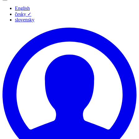
English
česky
✓
slovensky