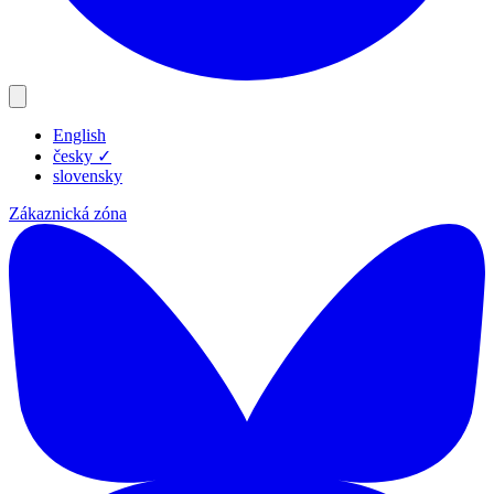
English
Produkty
česky
✓
Zdroje
slovensky
Blog
Zákaznická zóna
Společnost