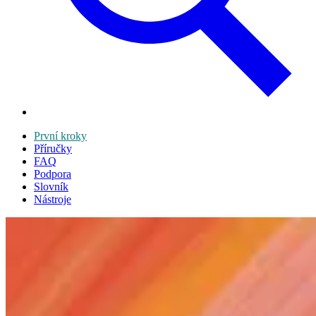
První kroky
Příručky
FAQ
Podpora
Slovník
Nástroje