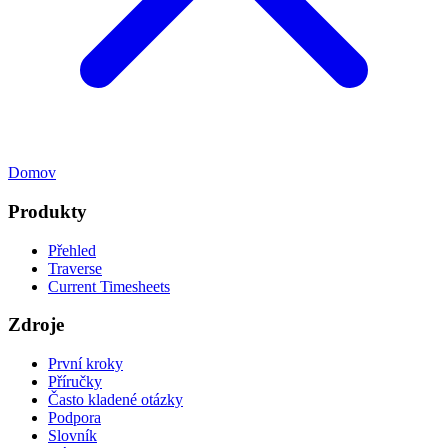
Domov
Produkty
Přehled
Traverse
Current Timesheets
Zdroje
První kroky
Příručky
Často kladené otázky
Podpora
Slovník