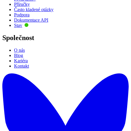
Příručky
Často kladené otázky
Podpora
Dokumentace API
Stav
Společnost
O nás
Blog
Kariéra
Kontakt