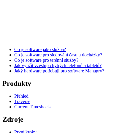
Co je software jako služba?
Co je software pro sledování času a docházky?
Co je software pro terénní služby?
Jak využít vzestup chytrých telefonů a tabletů?
Jaký hardware potřebuji pro software Managry?
Produkty
Přehled
Traverse
Current Timesheets
Zdroje
První kroky