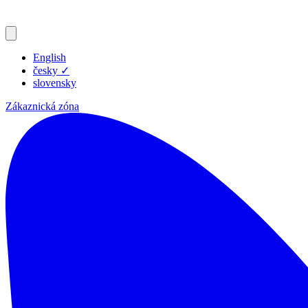
English
česky
✓
slovensky
Zákaznická zóna
Produkty
Zdroje
Blog
Společnost