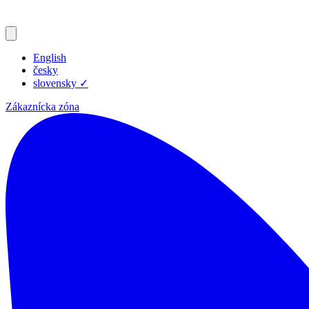
English
česky
slovensky
✓
Zákaznícka zóna
Produkty
Zdroje
Blog
Spoločnosť