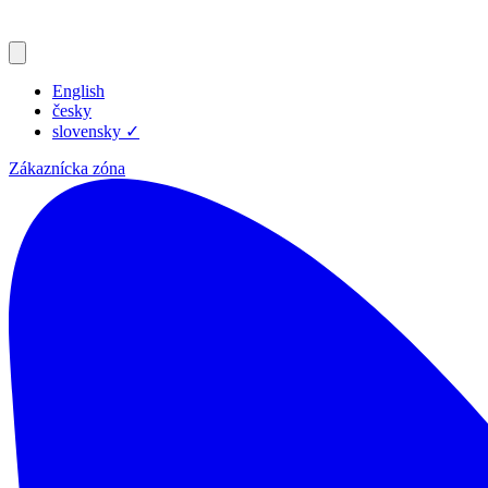
English
česky
slovensky
✓
Zákaznícka zóna
Produkty
Zdroje
Blog
Spoločnosť