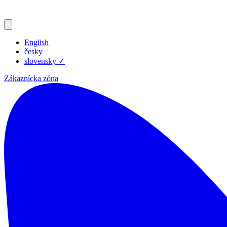
English
česky
slovensky
✓
Zákaznícka zóna
Produkty
Zdroje
Blog
Spoločnosť