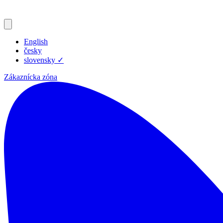
English
česky
slovensky
✓
Zákaznícka zóna
Produkty
Zdroje
Blog
Spoločnosť